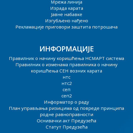
Мрежа линија
Израда карата
Јавне набавке
Изгубљено нађено
Рекламације приговори заштита потрошача
ИНФОРМАЦИЈЕ
Правилник о начину коришћења НСМАРТ система
Правилник о изменама правилника о начину
коришћења СЕН возних карата
нтс
нтс2
сеп
сеп2
Информатор о раду
План управљања ризицима од повреде принципа
родне равноправности
Оснивачки акт Предузећа
Статут Предузећа