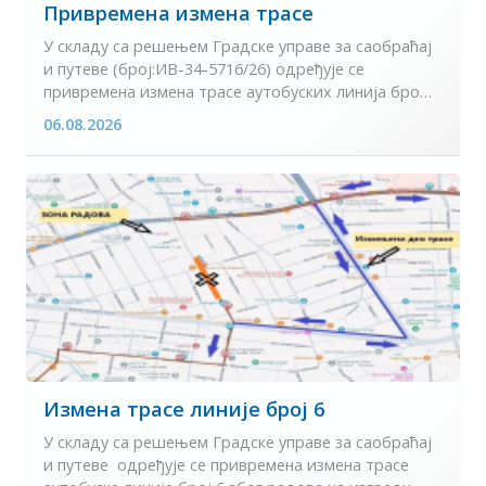
Привремена измена трасе
У складу са решењем Градске управе за саобраћај
и путеве (број:ИВ-34-5716/26) одређује се
привремена измена трасе аутобуских линија број
68, ...
06.08.2026
Измена трасе линије број 6
У складу са решењем Градске управе за саобраћај
и путеве одређује се привремена измена трасе