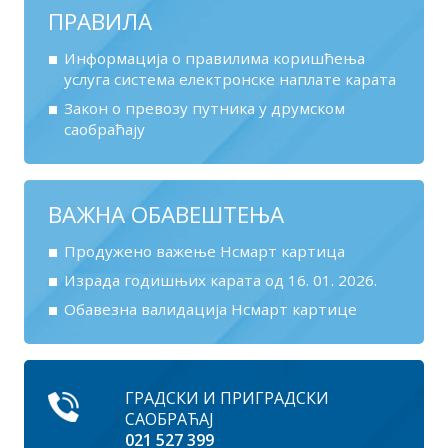
ПРАВИЛА
Информација о правилима коришћења
услуга система електронске наплате карата
Закон о превозу путника у друмском
саобраћају
ВАЖНА ОБАВЕШТЕЊА
Продужено важење Нсмарт картица
Израда годишњих карата од 16. 01. 2026.
Обавезна валидација Нсмарт картице
ГРАДСКИ И ПРИГРАДСКИ
САОБРАЋАЈ
021 527 399