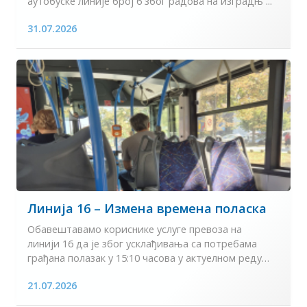
аутобуске линије број 6 због радова на изградњ ...
31.07.2026
Линија 16 – Измена времена поласка
Обавештавамо кориснике услуге превоза на
линији 16 да је због усклађивања са потребама
грађана полазак у 15:10 часова у актуелном реду
вожње ...
21.07.2026