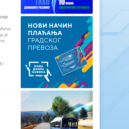
рају
шћена
р је
ити
Е/