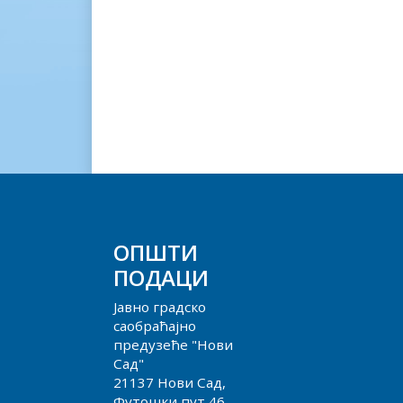
ОПШТИ
ПОДАЦИ
Јавно градско
саобраћајно
предузеће "Нови
Сад"
21137 Нови Сад,
Футошки пут 46