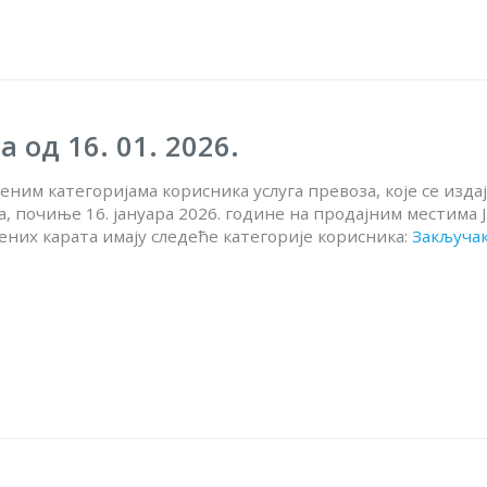
од 16. 01. 2026.
им категоријама корисника услуга превоза, које се издај
, почиње 16. јануара 2026. године на продајним местима 
ених карата имају следеће категорије корисника:
Закључа