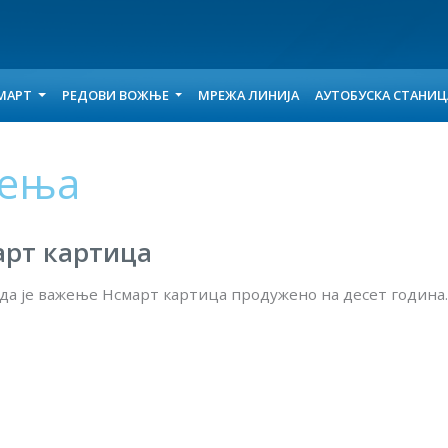
МАРТ
РЕДОВИ ВОЖЊЕ
МРЕЖА ЛИНИЈА
АУТОБУСКА СТАНИ
тења
рт картица
да је важење Нсмарт картица продужено на десет година.