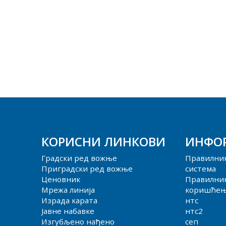
КОРИСНИ ЛИНКОВИ
ИНФО
Градски ред вожње
Правилни
Приградски ред вожње
система
Ценовник
Правилник
Мрежа линија
коришћења
Израда карата
нтс
Јавне набавке
нтс2
Изгубљено нађено
сеп