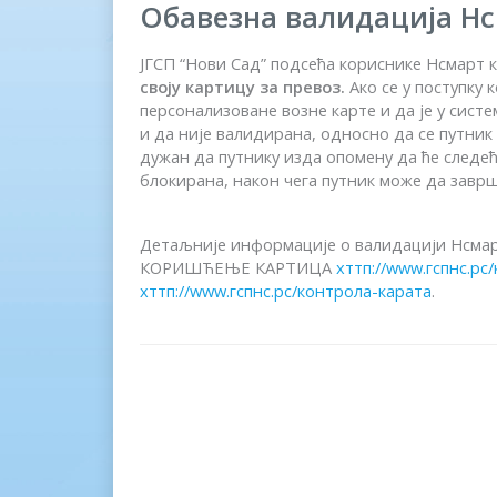
Обавезна валидација Н
ЈГСП “Нови Сад” подсећа кориснике Нсмарт к
своју картицу за превоз.
Ако се у поступку
персонализоване возне карте и да је у сист
и да није валидирана, односно да се путник
дужан да путнику изда опомену да ће следећи
блокирана, након чега путник може да завр
Детаљније информације о валидацији Нсмарт
КОРИШЋЕЊЕ КАРТИЦА
хттп://www.гспнс.р
хттп://www.гспнс.рс/контрола-карата
.