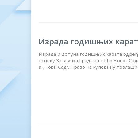
Израда годишњих карата 
Израда и допуна годишњих карата одређен
основу Закључка Градског већа Новог Сада
а „Нови Сад“. Право на куповину повлашћ