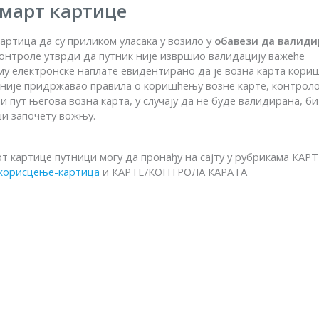
смарт картице
артица да су приликом уласака у возило у
обавези да валиди
 контроле утврди да путник није извршио валидацију важеће
ему електронске наплате евидентирано да је возна карта кори
 није придржавао правила о коришћењу возне карте, контроло
 пут његова возна карта, у случају да не буде валидирана, б
ши започету вожњу.
 картице путници могу да пронађу на сајту у рубрикама КАРТ
с/корисцење-картица
и КАРТЕ/КОНТРОЛА КАРАТА