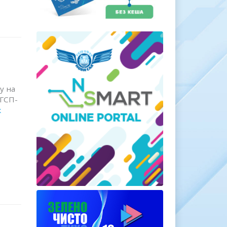
у на
ЈГСП-
к