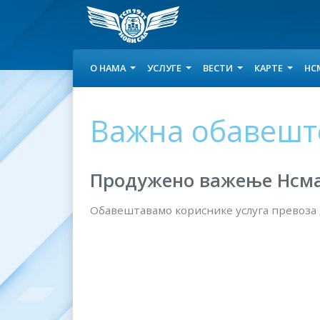
О НАМА
УСЛУГЕ
ВЕСТИ
КАРТЕ
НС
Важна обавеш
Продужено важење Нсма
Обавештавамо кориснике услуга превоза 