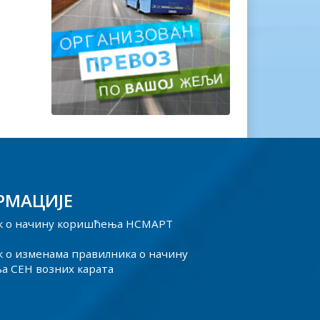
РМАЦИЈЕ
к о начину коришћења НСМАРТ
 о изменама правилника о начину
 СЕН возних карата