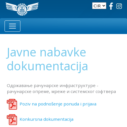
Javne nabavke
dokumentacija
Одржавање рачунарске инфраструктуре -
рачунарске опреме, мреже и системског софтвера
Poziv na podnošenje ponuda i prijava
Konkursna dokumentacija