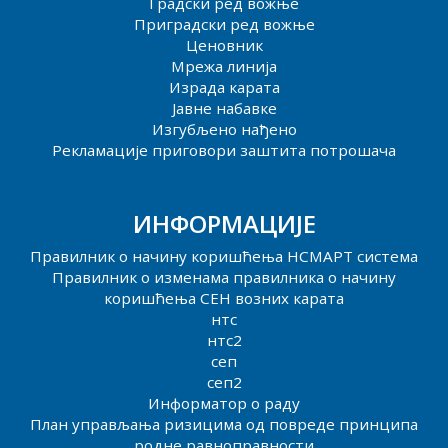
Градски ред вожње
Приградски ред вожње
Ценовник
Мрежа линија
Израда карата
Јавне набавке
Изгубљено нађено
Рекламације приговори заштита потрошача
ИНФОРМАЦИЈЕ
Правилник о начину коришћења НСМАРТ система
Правилник о изменама правилника о начину
коришћења СЕН возних карата
нтс
нтс2
сеп
сеп2
Информатор о раду
План управљања ризицима од повреде принципа
родне равноправности