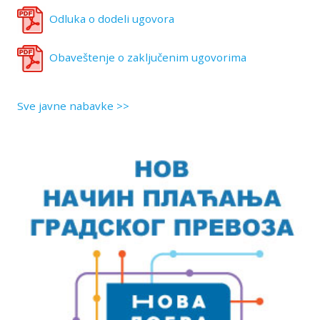
Odluka o dodeli ugovora
Obaveštenje o zaključenim ugovorima
Sve javne nabavke >>